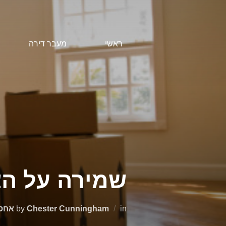
Ski
t
conten
ראשי
מעבר דירה
שמירה על הצ
in
Chester Cunningham
by
אחס