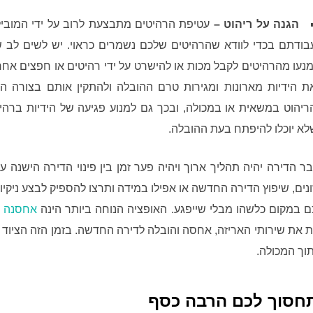
הגנה על ריהוט –
עטיפת הרהיטים מתבצעת לרוב על ידי המוביל
בודתם בכדי לוודא שהרהיטים שלכם נשמרים כראוי. יש לשים לב
מנעו מהרהיטים לקבל מכות או להישרט על ידי רהיטים או חפצים אחרי
ת הידיות מארונות ומגירות טרם ההובלה ולהתקין אותם בצורה הפ
ריהוט במשאית או במכולה, ובכך גם למנוע פגיעה של הידיות ברהי
לא יוכלו להיפתח בעת ההובלה.
 הדירה יהיה תהליך ארוך ויהיה פער זמן בין פינוי הדירה הישנה ע
 שונים, שיפוץ הדירה החדשה או אפילו במידה ותרצו להספיק לבצע ניקי
 במקום כלשהו מבלי שייפגע. האופציה הנוחה ביותר הינה
אחסנה ב
 את שירותי האריזה, אחסה והובלה לדירה החדשה. בזמן הזה הציוד נ
וך המכולה.
תחסוך לכם הרבה כסף