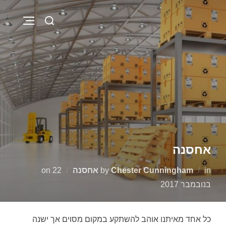
Ski
Search
t
VIGATION
for:
conten
אחסנה
Posted
in
Chester Cunningham
by
אחסנה
22
on
on
בנובמבר 2017
כל אחד מאיתנו אוהב להשתקע במקום מסוים אך ישנה