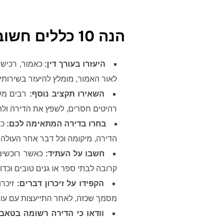
הנה 10 כללים חשובים לכל המעוניין לרכוש דירה
היעזרו בעורך דין:
כאמור, רכישת
לאור האמור, מומלץ להיעזר בשירותי
השאירו תקציב נוסף:
רבים מש
רהיטים חסרים, לשפץ את הדירה ול
בחרו בדירה המתאימה לכם:
כא
הדירה, מיקומה וכל דבר אחר העולה 
חשבו על העתיד:
כאשר רוכשים 
קרובה לבתי ספר או גנים טובים וכד
הקפידו על זיכרון דברים:
זיכר
מסמך שכזה, לאחר התייעצות עם עורך 
וודאו כי הדירה רשומה בטאב