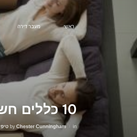
Ski
t
conten
ראשי
מעבר דירה
10 כללים חשובים לרוכשי דירה
in
Chester Cunningham
by
טיפי