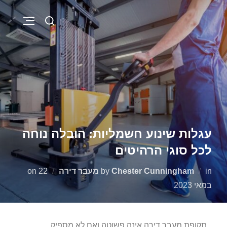
עגלות שינוע חשמליות: הובלה נוחה
לכל סוגי הרהיטים
in
Chester Cunningham
by
מעבר דירה
22
on
במאי 2023
תקופת מעבר דירה אינה פשוטה ואם לא מספיק