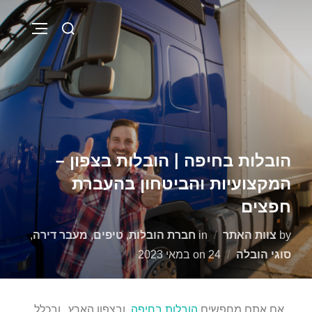
הובלות בחיפה | הובלות בצפון –
המקצועיות והביטחון בהעברת
חפצים
by
צוות האתר
in
חברת הובלות
,
טיפים
,
מעבר דירה
,
סוגי הובלה
24 במאי 2023
on
אם אתם מחפשים
הובלות בחיפה
ובצפון הארץ, ובכלל ,