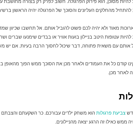
 להיות מסוכן, הוא פירוק הפרגולה. חשוב לפרק רק בצורה מחושבת עם
 להתחיל מהחלקים העליונים והסוכך של הפרגולה יהיה הראשון ברשי
וכות מאוד ולא יהיה לכם פשוט להוביל אותם. אל תחשבו שכיוון שמ
היות עטופות היטב בניילון בועות אוויר או בבדים שימנעו שברים ושרי
אותם עם משאית פתוחה, דבר שיכול לחסוך הרבה בעיות. אם יש משא
 קודם כל את העמודים ולאחר מכן את הסוכך ממש הפוך מהאופן בה
ה לאחר מכן.
לות
דש
צביעת פרגולות
הוא משחק ילדים עבורכם. כר השקעתם והצבתם א
 ממש כאילו זה הרגע יצאה מהניילונים.