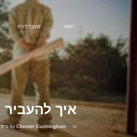
Ski
t
conten
ראשי
מעבר דירה
איך להעביר 
in
Chester Cunningham
by
טיפי